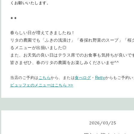
くお願いいたします。
✴︎
✴︎
春らしい日が増えてきましたね！
リタの農園でも「ふきの浅漬け」「春採れ野菜のスープ」「桜
るメニューが出揃いました◎
また、お天気の良い日はテラス席でのお食事も気持ちが良いです
皆さまぜひ、春のリタの農園をお楽しみくださいませ^^
当店のご予約は
こちら
から、または
食べログ
・
Retty
からもご予約い
ビュッフェのメニューはこちら >>
2026
/
03
/
25