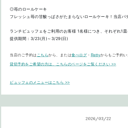
◎苺のロールケーキ
フレッシュ苺の甘酸っぱさがたまらないロールケーキ！当店パテ
ランチビュッフェをご利用のお客様 1名様につき、それぞれ1
提供期間：3/23(月)～3/29(日)
当店のご予約は
こちら
から、または
食べログ
・
Retty
からもご予約い
貸切予約をご希望の方は、こちらのページをご覧ください >>
ビュッフェのメニューはこちら >
>
2026
/
03
/
22